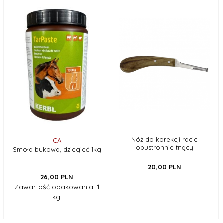
Nóż do korekcji racic
CA
obustronnie tnący
Smoła bukowa, dziegieć 1kg
20,
00
PLN
26,
00
PLN
Zawartość opakowania: 1
kg.