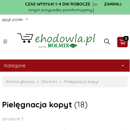
CZAS WYSYŁKI 1-4 DNI ROBOCZE
[w
ZAMKNIJ
innym przypadku poinformujemy]
język polski
0
Kategorie
Strona główna
Dla Koni
Pielęgnacja kopyt
Pielęgnacja kopyt
(18)
strona nr 1