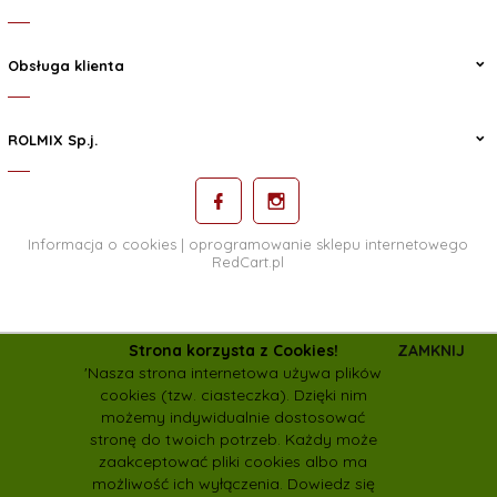
Obsługa klienta
ROLMIX Sp.j.
Informacja o cookies
|
oprogramowanie sklepu internetowego
RedCart.pl
Strona korzysta z Cookies!
ZAMKNIJ
rolmix.pasze@wp.pl
'Nasza strona internetowa używa plików
cookies (tzw. ciasteczka). Dzięki nim
możemy indywidualnie dostosować
stronę do twoich potrzeb. Każdy może
zaakceptować pliki cookies albo ma
możliwość ich wyłączenia.
Dowiedz się