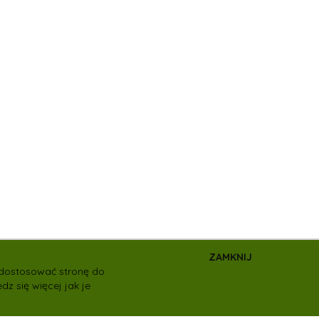
ZAMKNIJ
e dostosować stronę do
dz się więcej jak je