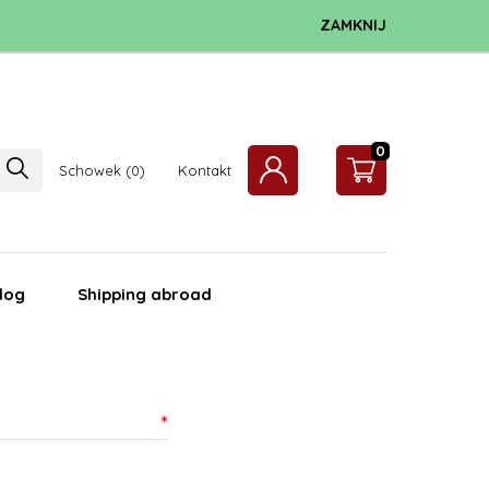
ZAMKNIJ
0
Schowek
Kontakt
log
Shipping abroad
*