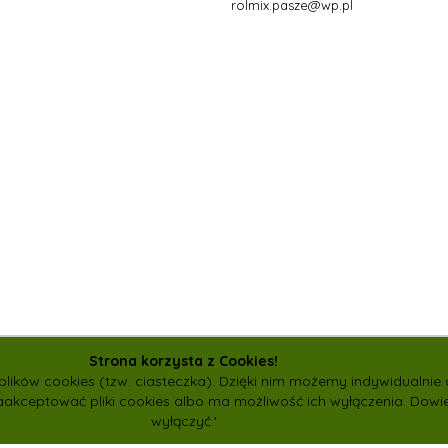
rolmix.pasze@wp.pl
Strona korzysta z Cookies!
plików cookies (tzw. ciasteczka). Dzięki nim możemy indywidualni
akceptować pliki cookies albo ma możliwość ich wyłączenia.
Dowie
wyłączyć.
'