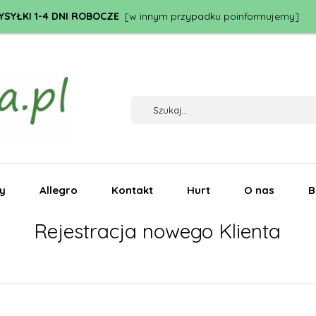
SYŁKI 1-4 DNI ROBOCZE
[w innym przypadku poinformujemy]
my
Allegro
Kontakt
Hurt
O nas
B
Rejestracja nowego Klienta