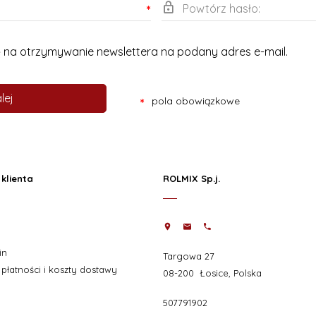
Powtórz hasło:
*
na otrzymywanie newslettera na podany adres e-mail.
lej
pola obowiązkowe
*
klienta
ROLMIX Sp.j.
in
Targowa 27
płatności i koszty dostawy
08-200
Łosice
,
Polska
507791902