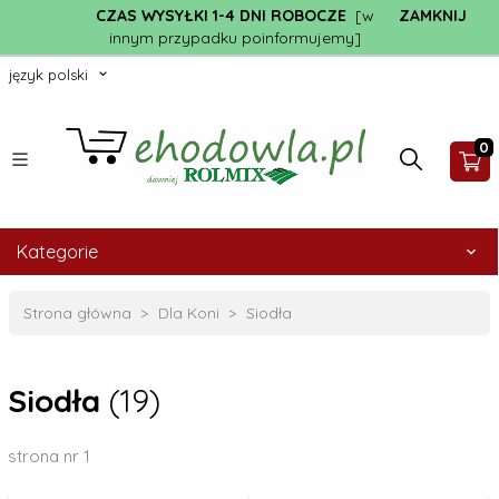
CZAS WYSYŁKI 1-4 DNI ROBOCZE
[w
ZAMKNIJ
innym przypadku poinformujemy]
język polski
0
Kategorie
Strona główna
Dla Koni
Siodła
Siodła
(19)
strona nr 1