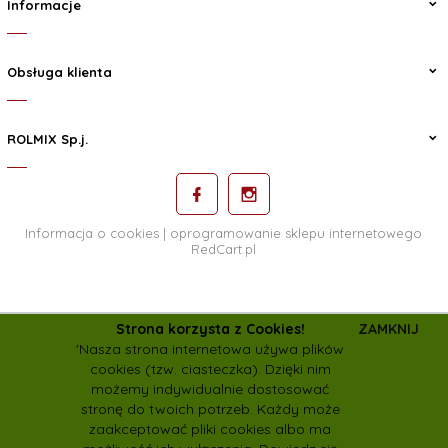
Informacje
Obsługa klienta
ROLMIX Sp.j.
Informacja o cookies
|
oprogramowanie sklepu internetowego
RedCart.pl
Strona korzysta z Cookies!
ZAMKNIJ
rolmix.pasze@wp.pl
'Nasza strona internetowa używa plików
cookies (tzw. ciasteczka). Dzięki nim
możemy indywidualnie dostosować
stronę do twoich potrzeb. Każdy może
zaakceptować pliki cookies albo ma