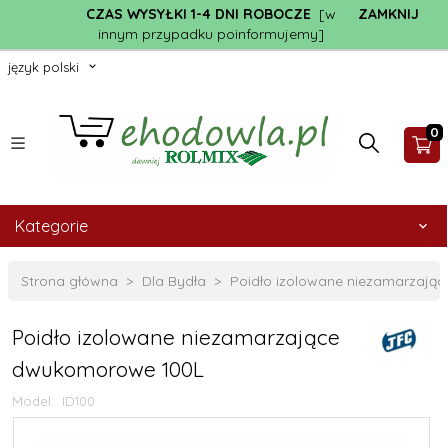
CZAS WYSYŁKI 1-4 DNI ROBOCZE
[w
ZAMKNIJ
innym przypadku poinformujemy]
język polski
0
Kategorie
Strona główna
Dla Bydła
Poidło izolowane niezamarzaj
Poidło izolowane niezamarzające
dwukomorowe 100L
Model:
ID100