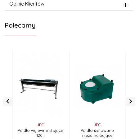
Opinie Klientów
Polecamy
JFC
JFC
Poidło wylewne stojące
Poidło izolowane
Po
120 l
niezamarzające