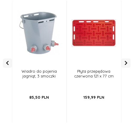
Wiadro do pojenia
Płyta przepędowa
jagniąt, 3 smoczki
czerwona 121 x 77 cm
P
wy
6x
85,
50
PLN
159,
99
PLN
o