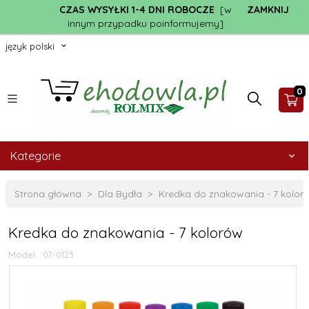
CZAS WYSYŁKI 1-4 DNI ROBOCZE
[w
ZAMKNIJ
innym przypadku poinformujemy]
język polski
0
Kategorie
Strona główna
Dla Bydła
Kredka do znakowania - 7 kolor
Kredka do znakowania - 7 kolorów
Model:
07-0123