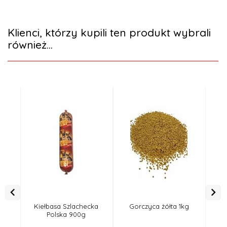
Klienci, którzy kupili ten produkt wybrali
również...
Kiełbasa Szlachecka
Gorczyca żółta 1kg
Polska 900g
Ext
1kg